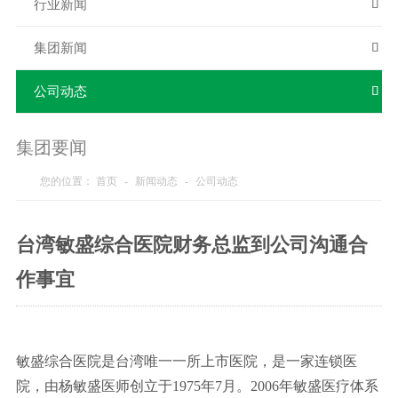
行业新闻

集团新闻

公司动态

集团要闻
您的位置：
首页
-
新闻动态
-
公司动态
台湾敏盛综合医院财务总监到公司沟通合
作事宜
敏盛综合医院是台湾唯一一所上市医院，是一家连锁医
院，由杨敏盛医师创立于1975年7月。2006年敏盛医疗体系