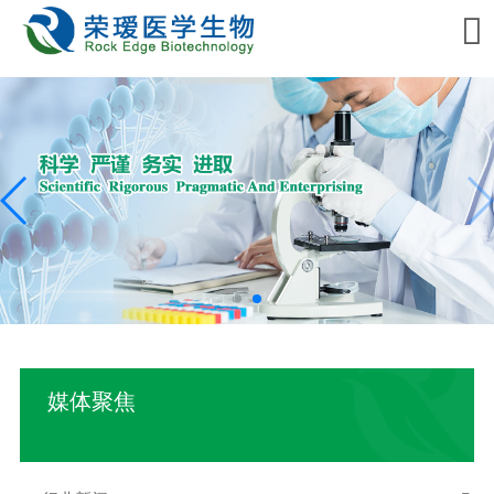

走进荣瑷
科研项目
媒体聚焦
加入我们
联系我们
公司简介
项目前景
行业新闻
招聘信息
联系我们
企业愿景
项目内容
集团新闻
在线留言
技术介绍
公司动态
研发团队
媒体聚焦